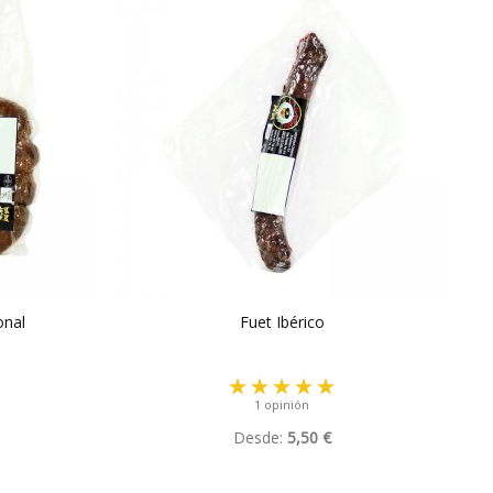
onal
Fuet Ibérico
1 opinión
Desde:
5,50 €