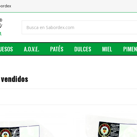
abordex
UESOS
A.O.V.E.
PATÉS
DULCES
MIEL
PIME
 vendidos