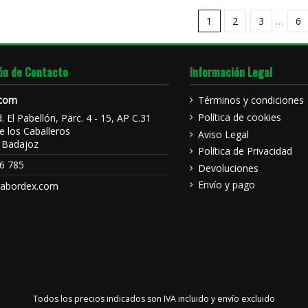
1
2
3
…
6
ón de Contacto
Información Legal
.com
Términos y condiciones
Política de cookies
d. El Pabellón, Parc. 4 - 15, AP C.31
e los Caballeros
Aviso Legal
 Badajoz
Política de Privacidad
6 785
Devoluciones
Envío y pago
sabordex.com
Todos los precios indicados son IVA incluido y
envío excluido