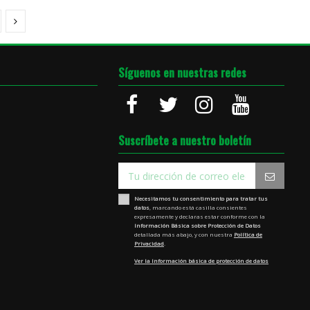
Síguenos en nuestras redes
Suscríbete a nuestro boletín
Necesitamos tu consentimiento para tratar tus
datos
, marcando está casilla consientes
expresamente y declaras estar conforme con la
Información Básica sobre Protección de Datos
detallada más abajo, y con nuestra
Política de
Privacidad
.
Ver la Información básica de protección de datos