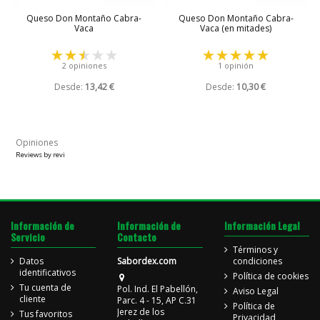
Queso Don Montaño Cabra-
Queso Don Montaño Cabra-
Vaca
Vaca (en mitades)
2 opiniones
1 opinión
Desde:
13,42 €
Desde:
10,30 €
Opiniones
Reviews by
revi
Información de
Información de
Información Legal
Servicio
Contacto
Términos y
Datos
Sabordex.com
condiciones
identificativos
Política de cookies
Tu cuenta de
Pol. Ind. El Pabellón,
Aviso Legal
cliente
Parc. 4 - 15, AP C.31
Política de
Jerez de los
Tus favoritos
Privacidad