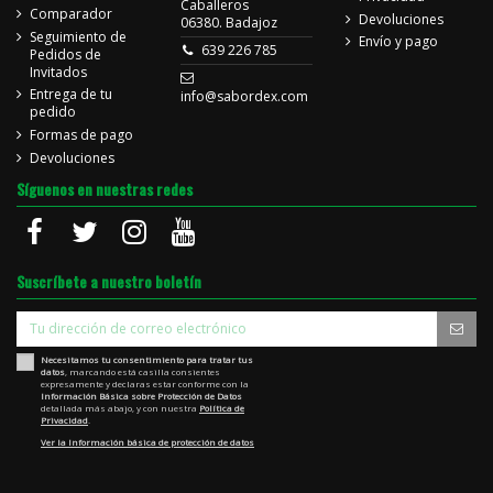
Caballeros
Comparador
Devoluciones
06380. Badajoz
Seguimiento de
Envío y pago
639 226 785
Pedidos de
Invitados
Entrega de tu
info@sabordex.com
pedido
Formas de pago
Devoluciones
Síguenos en nuestras redes
Suscríbete a nuestro boletín
Necesitamos tu consentimiento para tratar tus
datos
, marcando está casilla consientes
expresamente y declaras estar conforme con la
Información Básica sobre Protección de Datos
detallada más abajo, y con nuestra
Política de
Privacidad
.
Ver la Información básica de protección de datos