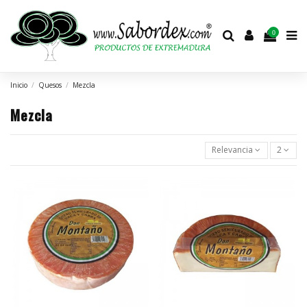
0
Inicio
Quesos
Mezcla
Mezcla
Relevancia
2