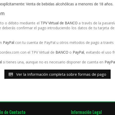
 explícitamente: Venta de bebidas alcohólicas a menores de 18 años.
com
ito o débito mediante el
TPV Virtual de BANCO
a través de la pasare
deberás confirmar el pago introduciendo los datos de tu tarjeta d
en
PayPal
con tu cuenta de PayPal u otros métodos de pago a través 
abordex.com con el TPV Virtual de
BANCO
o
PayPal
, evitando el uso f
l
si tienes una, aunque no es necesario disponer de cuenta en
PayPa
Ver la Información completa sobre formas de pago
ón de Contacto
Información Legal