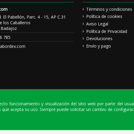
.com
Términos y condiciones
Política de cookies
d. El Pabellón, Parc. 4 - 15, AP C.31
e los Caballeros
Aviso Legal
 Badajoz
Política de Privacidad
6 785
Devoluciones
Envío y pago
sabordex.com
rrecto funcionamiento y visualización del sitio web por parte del usu
 que acepta su uso. Siempre puede solicitar un cambio de configurac
| NIF: A06112718