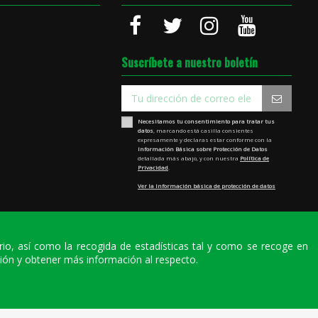
Suscríbete a nuestro boletín
Necesitamos tu consentimiento para tratar tus
datos
, marcando está casilla consientes
expresamente y declaras estar conforme con la
Información Básica sobre Protección de Datos
detallada más abajo, y con nuestra
Política de
Privacidad
.
Ver la Información básica de protección de datos
ario, así como la recogida de estadísticas tal y como se recoge en
ión y obtener más información al respecto.