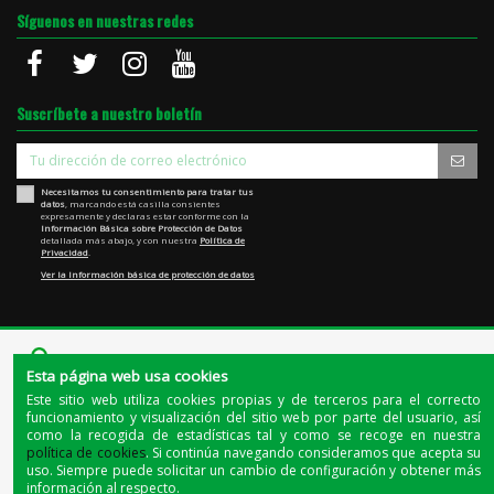
Síguenos en nuestras redes
Suscríbete a nuestro boletín
Necesitamos tu consentimiento para tratar tus
datos
, marcando está casilla consientes
expresamente y declaras estar conforme con la
Información Básica sobre Protección de Datos
detallada más abajo, y con nuestra
Política de
Privacidad
.
Ver la Información básica de protección de datos
Esta página web usa cookies
Este sitio web utiliza cookies propias y de terceros para el correcto
funcionamiento y visualización del sitio web por parte del usuario, así
como la recogida de estadísticas tal y como se recoge en nuestra
Quienes somos
|
La tienda de Jerez
|
El blog del cerdo ibérico
política de cookies
. Si continúa navegando consideramos que acepta su
uso. Siempre puede solicitar un cambio de configuración y obtener más
© 2020 - Todos los derechos reservados |
INDUSTRIAS CARNICAS EL BELLOTERO, S.A.U.
| NIF:
información al respecto.
A06112718