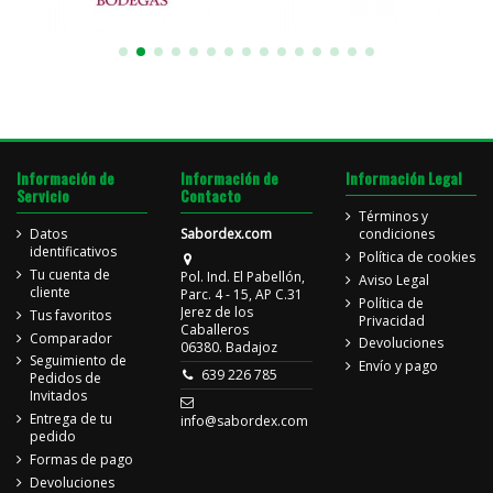
Información de
Información de
Información Legal
Servicio
Contacto
Términos y
Datos
Sabordex.com
condiciones
identificativos
Política de cookies
Tu cuenta de
Pol. Ind. El Pabellón,
Aviso Legal
cliente
Parc. 4 - 15, AP C.31
Política de
Jerez de los
Tus favoritos
Privacidad
Caballeros
Comparador
Devoluciones
06380. Badajoz
Seguimiento de
Envío y pago
639 226 785
Pedidos de
Invitados
Entrega de tu
info@sabordex.com
pedido
Formas de pago
Devoluciones