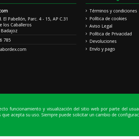
.com
Términos y condiciones
Política de cookies
d. El Pabellón, Parc. 4 - 15, AP C.31
e los Caballeros
Aviso Legal
 Badajoz
Política de Privacidad
6 785
Devoluciones
Envío y pago
sabordex.com
rrecto funcionamiento y visualización del sitio web por parte del usu
 que acepta su uso. Siempre puede solicitar un cambio de configurac
| NIF: A06112718