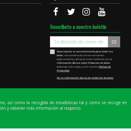
Suscríbete a nuestro boletín
Necesitamos tu consentimiento para tratar tus
datos
, marcando está casilla consientes
expresamente y declaras estar conforme con la
Información Básica sobre Protección de Datos
detallada más abajo, y con nuestra
Política de
Privacidad
.
Ver la Información básica de protección de datos
ario, así como la recogida de estadísticas tal y como se recoge en
ión y obtener más información al respecto.