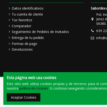
Datos identificativos
Sabordex
Tu cuenta de cliente
Pol. In
Jerez d
Tus favoritos
06380.
Comparador
639 22
Seguimiento de Pedidos de Invitados
Entrega de tu pedido
info@
Formas de pago
Devoluciones
Esta página web usa cookies
Quienes somos
|
La tienda de Jerez
|
El blog del cerdo ibérico
Este sitio web utiliza cookies propias y de terceros para el co
nuestra
política de cookies
. Si continúa navegando consideramos
© 2020 - Todos los derechos reservados |
INDUSTRIAS CARNICAS EL BELLOTERO, S.A.U.
Aceptar Cookies