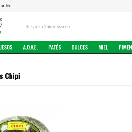
abordex
UESOS
A.O.V.E.
PATÉS
DULCES
MIEL
PIME
s Chipi