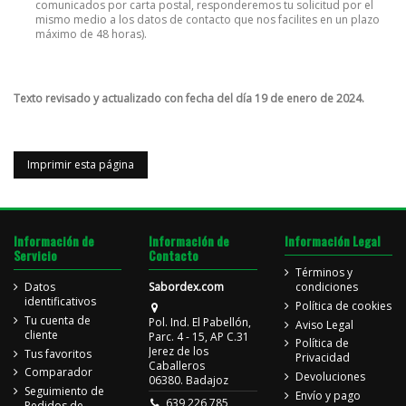
comunicados por carta postal, responderemos tu solicitud por el
mismo medio a los datos de contacto que nos facilites en un plazo
máximo de 48 horas).
Texto revisado y actualizado con fecha del día 19 de enero de 2024.
Información de
Información de
Información Legal
Servicio
Contacto
Términos y
Datos
Sabordex.com
condiciones
identificativos
Política de cookies
Tu cuenta de
Pol. Ind. El Pabellón,
Aviso Legal
cliente
Parc. 4 - 15, AP C.31
Política de
Jerez de los
Tus favoritos
Privacidad
Caballeros
Comparador
Devoluciones
06380. Badajoz
Seguimiento de
Envío y pago
639 226 785
Pedidos de