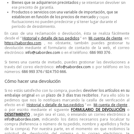
Bienes que se adquirieron precintados
y se intentaron devolver sin
ese precinto de garantía.
Productos o servicios con una variable de importación, que se
establecen en función de los precios de mercado
y cuyas
fluctuaciones no pueden predecirse y sí tener lugar durante el
período de desistimiento.
En caso de una reclamación o devolución, ésta se realiza fácilmente
desde el “
Historial y detalle de tus pedidos
” en
Mi cuenta de cliente
en:
https://sabordex.com
, no obstante, también puedes gestionar tu
devolución mediante el formulario de contacto de la web, el correo
electrónico:
info@sabordex.com
o en el teléfono:
686 993 376
.
Si tienes una cuenta de invitado, puedes gestionar las devoluciones a
través del coreo electrónico:
info@sabordex.com
o por teléfono en los
números:
686 993 376 / 924 750 666.
Cómo hacer una devolución
Si no estás satisfecho con tu compra, puedes
devolver los artículos en su
embalaje original
en un
plazo de 3 días tras recibirlos
.
Para ello sólo te
pedimos que nos lo notifiques marcando la casilla de verificación al
efecto en el
Historial y detalle de tus pedidos
” en
Mi cuenta de cliente
,
o por escrito mediante el siguiente
FORMULARIO DE DEVOLUCIÓN
o
DESISTIMIENTO
, según sea el caso, o enviando un correo electrónico a
info@sabordex.com
, indicando los datos necesarios para localizar tu
compra (Referencia o número de tu pedido, nombre y apellidos y fecha
de la compra).
Por nuestra parte, en el momento en que recibimos la
solicitud de devolución del sistema o tu correo electrónico, te