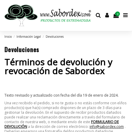
0
Inicio
Información Legal
Devoluciones
Devoluciones
Términos de devolución y
revocación de Sabordex
Texto revisado y actualizado con fecha del día 19 de enero de 2024.
Una vez recibido el pedido, si no te gusta o no estás conforme con el/los
producto(s) que ha(s) comprado dispones de un plazo de 3 días para
gestionar la devolución.
En el supuesto de recibir productos dañados
puede realizar una reclamación directamente a través del formulario de
contacto de nuestra web, o mediante envío de este
FORMULARIO DE
DEVOLUCIÓN
a la dirección de correo electrónico:
info@sabordex.com
.
Deberías enviarnos una fotografía del/los producto/s dañado/se