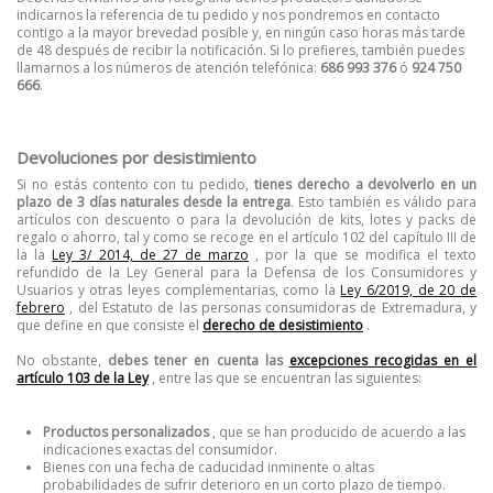
indicarnos la referencia de tu pedido y nos pondremos en contacto
contigo a la mayor brevedad posible y, en ningún caso horas más tarde
de 48 después de recibir la notificación.
Si lo prefieres, también puedes
llamarnos a los números de atención telefónica:
686 993 376
ó
924 750
666
.
Devoluciones por desistimiento
Si no estás contento con tu pedido,
tienes derecho a devolverlo en un
plazo de 3 días naturales desde la entrega
.
Esto también es válido para
artículos con descuento o para la devolución de kits, lotes y packs de
regalo o ahorro, tal y como se recoge en el artículo 102 del capítulo III de
la la
Ley 3/ 2014, de 27 de marzo
, por la que se modifica el texto
refundido de la Ley General para la Defensa de los Consumidores y
Usuarios y otras leyes complementarias, como la
Ley 6/2019, de 20 de
febrero
, del Estatuto de las personas consumidoras de Extremadura, y
que define en que consiste el
derecho de desistimiento
.
No obstante,
debes tener en cuenta las
excepciones recogidas en el
artículo 103 de la Ley
, entre las que se encuentran las siguientes:
Productos personalizados
, que se han producido de acuerdo a las
indicaciones exactas del consumidor.
Bienes con una fecha de caducidad inminente o altas
probabilidades de sufrir deterioro en un corto plazo de tiempo.