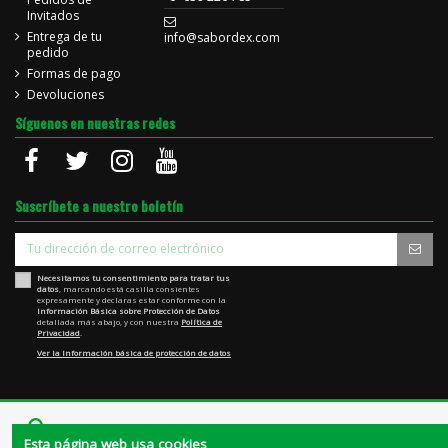
Invitados
Entrega de tu
info@sabordex.com
pedido
Formas de pago
Devoluciones
Síguenos en nuestras redes
Suscríbete a nuestro boletín
Necesitamos tu consentimiento para tratar tus
datos
, marcando está casilla consientes
expresamente y declaras estar conforme con la
Información Básica sobre Protección de Datos
detallada más abajo, y con nuestra
Política de
Privacidad
.
Ver la Información básica de protección de datos
Esta página web usa cookies