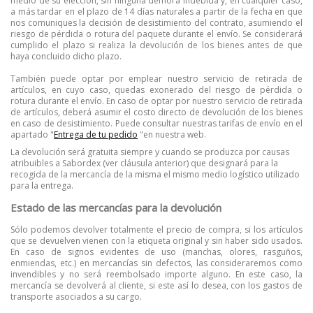
medio de su elección, sin ninguna demora indebida y, en cualquier caso,
a más tardar en el plazo de 14 días naturales a partir de la fecha en que
nos comuniques la decisión de desistimiento del contrato, asumiendo el
riesgo de pérdida o rotura del paquete durante el envío.
Se considerará
cumplido el plazo si realiza la devolución de los bienes antes de que
haya concluido dicho plazo.
También puede optar por emplear nuestro servicio de retirada de
artículos, en cuyo caso, quedas exonerado del riesgo de pérdida o
rotura durante el envío.
En caso de optar por nuestro servicio de retirada
de artículos, deberá asumir el costo directo de devolución de los bienes
en caso de desistimiento.
Puede consultar nuestras tarifas de envío en el
apartado "
Entrega de tu pedido
"en nuestra web.
La devolución será gratuita siempre y cuando se produzca por causas
atribuibles a Sabordex (ver cláusula anterior) que designará para la
recogida de la mercancía de la misma el mismo medio logístico utilizado
para la entrega.
Estado de las mercancías para la devolución
Sólo podemos devolver totalmente el precio de compra, si los artículos
que se devuelven vienen con la etiqueta original y sin haber sido usados.
En caso de signos evidentes de uso (manchas, olores, rasguños,
enmiendas, etc.) en mercancías sin defectos, las consideraremos como
invendibles y no será reembolsado importe alguno. En este caso, la
mercancía se devolverá al cliente, si este así lo desea, con los gastos de
transporte asociados a su cargo.