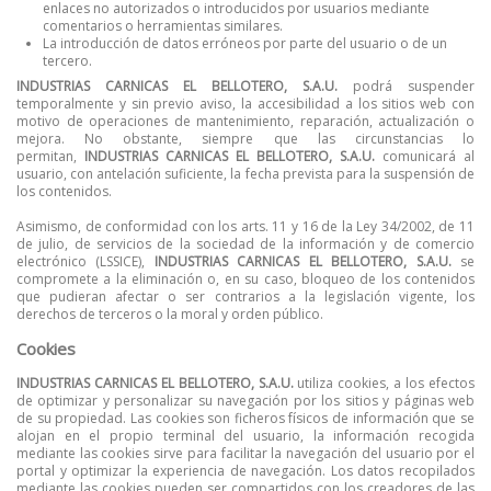
enlaces no autorizados o introducidos por usuarios mediante
comentarios o herramientas similares.
La introducción de datos erróneos por parte del usuario o de un
tercero.
INDUSTRIAS CARNICAS EL BELLOTERO, S.A.U.
podrá suspender
temporalmente y sin previo aviso, la accesibilidad a los sitios web con
motivo de operaciones de mantenimiento, reparación, actualización o
mejora. No obstante, siempre que las circunstancias lo
permitan,
INDUSTRIAS CARNICAS EL BELLOTERO, S.A.U.
comunicará al
usuario, con antelación suficiente, la fecha prevista para la suspensión de
los contenidos.
Asimismo, de conformidad con los arts. 11 y 16 de la Ley 34/2002, de 11
de julio, de servicios de la sociedad de la información y de comercio
electrónico (LSSICE),
INDUSTRIAS CARNICAS EL BELLOTERO, S.A.U.
se
compromete a la eliminación o, en su caso, bloqueo de los contenidos
que pudieran afectar o ser contrarios a la legislación vigente, los
derechos de terceros o la moral y orden público.
Cookies
INDUSTRIAS CARNICAS EL BELLOTERO, S.A.U.
utiliza cookies, a los efectos
de optimizar y personalizar su navegación por los sitios y páginas web
de su propiedad. Las cookies son ficheros físicos de información que se
alojan en el propio terminal del usuario, la información recogida
mediante las cookies sirve para facilitar la navegación del usuario por el
portal y optimizar la experiencia de navegación. Los datos recopilados
mediante las cookies pueden ser compartidos con los creadores de las