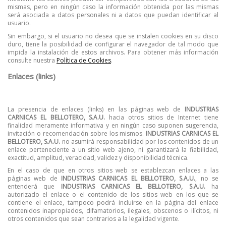
mismas, pero en ningún caso la información obtenida por las mismas
será asociada a datos personales ni a datos que puedan identificar al
usuario.
Sin embargo, si el usuario no desea que se instalen cookies en su disco
duro, tiene la posibilidad de configurar el navegador de tal modo que
impida la instalación de estos archivos. Para obtener más información
consulte nuestra
Política de Cookies
.
Enlaces (links)
La presencia de enlaces (links) en las páginas web de
INDUSTRIAS
CARNICAS EL BELLOTERO, S.A.U.
hacia otros sitios de Internet tiene
finalidad meramente informativa y en ningún caso suponen sugerencia,
invitación o recomendación sobre los mismos.
INDUSTRIAS CARNICAS EL
BELLOTERO, S.A.U.
no asumirá responsabilidad por los contenidos de un
enlace perteneciente a un sitio web ajeno, ni garantizará la fiabilidad,
exactitud, amplitud, veracidad, validez y disponibilidad técnica.
En el caso de que en otros sitios web se establezcan enlaces a las
páginas web de
INDUSTRIAS CARNICAS EL BELLOTERO, S.A.U.
, no se
entenderá que
INDUSTRIAS CARNICAS EL BELLOTERO, S.A.U.
ha
autorizado el enlace o el contenido de los sitios web en los que se
contiene el enlace, tampoco podrá incluirse en la página del enlace
contenidos inapropiados, difamatorios, ilegales, obscenos o ilícitos, ni
otros contenidos que sean contrarios a la legalidad vigente.