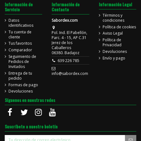
Información de
Información de
Información Legal
Servicio
Contacto
Términos y
Datos
Sabordex.com
condiciones
identificativos
Política de cookies
Tu cuenta de
Pol. Ind. El Pabellón,
Aviso Legal
cliente
Parc. 4 - 15, AP C.31
Política de
Jerez de los
Tus favoritos
Privacidad
Caballeros
Comparador
Devoluciones
06380. Badajoz
Seguimiento de
Envío y pago
639 226 785
Pedidos de
Invitados
Entrega de tu
info@sabordex.com
pedido
Formas de pago
Devoluciones
Síguenos en nuestras redes
Suscríbete a nuestro boletín