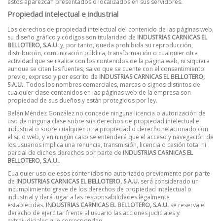
éstos aparezcan presentados o localizados en sus servidores.
Propiedad intelectual e industrial
Los derechos de propiedad intelectual del contenido de las páginas web,
su diseño gráfico y códigos son titularidad de
INDUSTRIAS CARNICAS EL
BELLOTERO, S.A.U.
y, por tanto, queda prohibida su reproducción,
distribución, comunicación pública, transformación o cualquier otra
actividad que se realice con los contenidos de la página web, ni siquiera
aunque se citen las fuentes, salvo que se cuente con el consentimiento
previo, expreso y por escrito de
INDUSTRIAS CARNICAS EL BELLOTERO,
S.A.U.
. Todos los nombres comerciales, marcas o signos distintos de
cualquier clase contenidos en las páginas web de la empresa son
propiedad de sus dueños y están protegidos por ley.
Belén Méndez González no concede ninguna licencia o autorización de
uso de ninguna clase sobre sus derechos de propiedad intelectual e
industrial o sobre cualquier otra propiedad o derecho relacionado con
el sitio web, y en ningún caso se entenderá que el acceso y navegación de
los usuarios implica una renuncia, transmisión, licencia o cesión total ni
parcial de dichos derechos por parte de
INDUSTRIAS CARNICAS EL
BELLOTERO, S.A.U.
.
Cualquier uso de esos contenidos no autorizado previamente por parte
de
INDUSTRIAS CARNICAS EL BELLOTERO, S.A.U.
será considerado un
incumplimiento grave de los derechos de propiedad intelectual o
industrial y dará lugar a las responsabilidades legalmente
establecidas.
INDUSTRIAS CARNICAS EL BELLOTERO, S.A.U.
se reserva el
derecho de ejercitar frente al usuario las acciones judiciales y
extrajudiciales que correspondan.