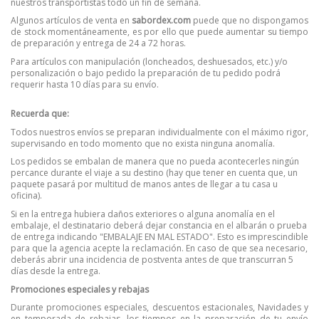
nuestros transportistas todo un fin de semana.
Algunos artículos de venta en
sabordex.com
puede que no dispongamos
de stock momentáneamente, es por ello que puede aumentar su tiempo
de preparación y entrega de 24 a 72 horas.
Para artículos con manipulación (loncheados, deshuesados, etc.) y/o
personalización o bajo pedido la preparación de tu pedido podrá
requerir hasta 10 días para su envío.
Recuerda que:
Todos nuestros envíos se preparan individualmente con el máximo rigor,
supervisando en todo momento que no exista ninguna anomalía.
Los pedidos se embalan de manera que no pueda acontecerles ningún
percance durante el viaje a su destino (hay que tener en cuenta que, un
paquete pasará por multitud de manos antes de llegar a tu casa u
oficina).
Si en la entrega hubiera daños exteriores o alguna anomalía en el
embalaje, el destinatario deberá dejar constancia en el albarán o prueba
de entrega indicando "EMBALAJE EN MAL ESTADO". Esto es imprescindible
para que la agencia acepte la reclamación. En caso de que sea necesario,
deberás abrir una incidencia de postventa antes de que transcurran 5
días desde la entrega.
Promociones especiales y rebajas
Durante promociones especiales, descuentos estacionales, Navidades y
en temporada de rebajas, los tiempos en la preparación de tu envío