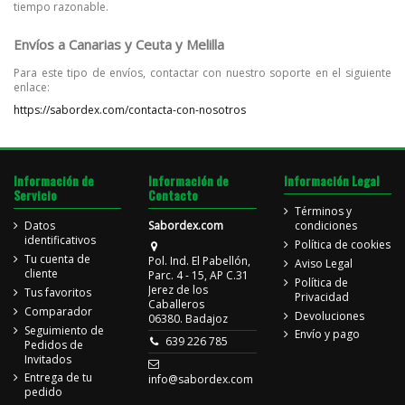
tiempo razonable.
Envíos a Canarias y Ceuta y Melilla
Para este tipo de envíos, contactar con nuestro soporte en el siguiente
enlace:
https://sabordex.com/contacta-con-nosotros
Información de
Información de
Información Legal
Servicio
Contacto
Términos y
Datos
Sabordex.com
condiciones
identificativos
Política de cookies
Tu cuenta de
Pol. Ind. El Pabellón,
Aviso Legal
cliente
Parc. 4 - 15, AP C.31
Política de
Jerez de los
Tus favoritos
Privacidad
Caballeros
Comparador
Devoluciones
06380. Badajoz
Seguimiento de
Envío y pago
639 226 785
Pedidos de
Invitados
Entrega de tu
info@sabordex.com
pedido