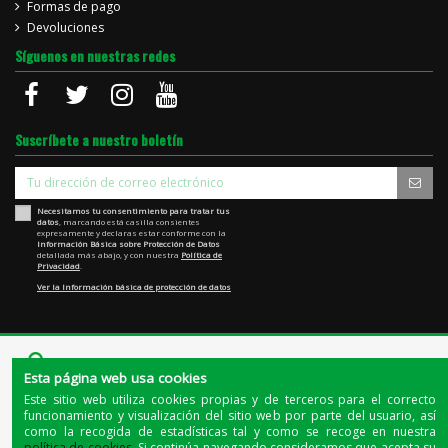
Formas de pago
Devoluciones
Síguenos en nuestras redes
Suscríbete a nuestro boletín
Necesitamos tu consentimiento para tratar tus
datos
, marcando está casilla consientes
expresamente y declaras estar conforme con la
Información Básica sobre Protección de Datos
detallada más abajo, y con nuestra
Política de
Privacidad
.
Ver la Información básica de protección de datos
Esta página web usa cookies
Este sitio web utiliza cookies propias y de terceros para el correcto
funcionamiento y visualización del sitio web por parte del usuario, así
como la recogida de estadísticas tal y como se recoge en nuestra
Quienes somos
|
La tienda de Jerez
|
El blog del cerdo ibérico
política de cookies
. Si continúa navegando consideramos que acepta su