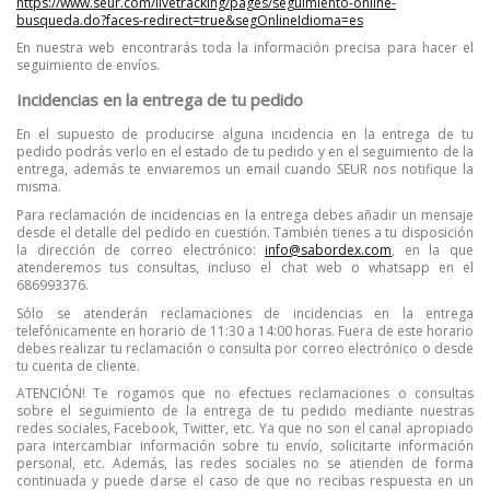
https://www.seur.com/livetracking/pages/seguimiento-online-
busqueda.do?faces-redirect=true&segOnlineIdioma=es
En nuestra web encontrarás toda la información precisa para hacer el
seguimiento de envíos.
Incidencias en la entrega de tu pedido
En el supuesto de producirse alguna incidencia en la entrega de tu
pedido podrás verlo en el estado de tu pedido y en el seguimiento de la
entrega, además te enviaremos un email cuando SEUR nos notifique la
misma.
Para reclamación de incidencias en la entrega debes añadir un mensaje
desde el detalle del pedido en cuestión. También tienes a tu disposición
la dirección de correo electrónico:
info@sabordex.com
, en la que
atenderemos tus consultas, incluso el chat web o whatsapp en el
686993376.
Sólo se atenderán reclamaciones de incidencias en la entrega
telefónicamente en horario de 11:30 a 14:00 horas. Fuera de este horario
debes realizar tu reclamación o consulta por correo electrónico o desde
tu cuenta de cliente.
ATENCIÓN! Te rogamos que no efectues reclamaciones o consultas
sobre el seguimiento de la entrega de tu pedido mediante nuestras
redes sociales, Facebook, Twitter, etc. Ya que no son el canal apropiado
para intercambiar información sobre tu envío, solicitarte información
personal, etc. Además, las redes sociales no se atienden de forma
continuada y puede darse el caso de que no recibas respuesta en un