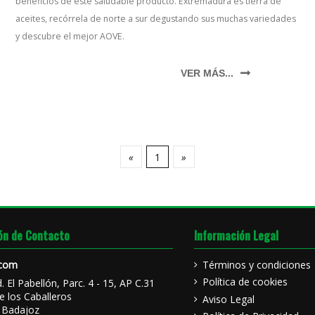
beneficios de este saludable producto. Extremadura es tierra de
aceites, recórrela de norte a sur degustando sus muchas variedades
y descubre el mejor AOVE.
VER MÁS...
«
1
»
ón de Contacto
Información Legal
.com
Términos y condiciones
Política de cookies
d. El Pabellón, Parc. 4 - 15, AP C.31
e los Caballeros
Aviso Legal
 Badajoz