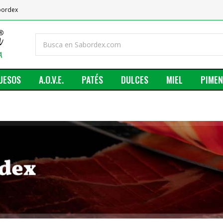
abordex
UESOS
A.O.V.E.
PATÉS
DULCES
MIEL
PIME