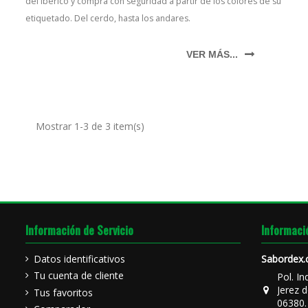
del Ibérico y compra con seguridad a partir de los colores de su
etiquetado. Del cerdo, hasta los andares.
VER MÁS...
Mostrar 1-3 de 3 item(s)
Información de Servicio
Informaci
Datos identificativos
Sabordex
Tu cuenta de cliente
Pol. In
Jerez d
Tus favoritos
06380.