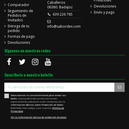
Privacidad
Caballeros
Comparador
Devoluciones
06380. Badajoz
Seguimiento de
Envío y pago
639 226 785
Pedidos de
Invitados
Entrega de tu
info@sabordex.com
pedido
Formas de pago
Devoluciones
Síguenos en nuestras redes
Suscríbete a nuestro boletín
Necesitamos tu consentimiento para tratar tus
datos
, marcando está casilla consientes
expresamente y declaras estar conforme con la
Información Básica sobre Protección de Datos
detallada más abajo, y con nuestra
Política de
Privacidad
.
Ver la Información básica de protección de datos