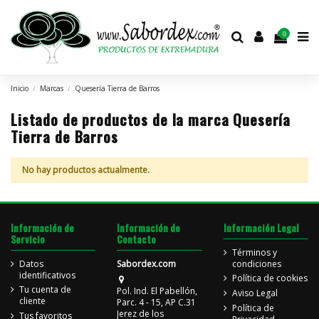
0
Inicio
Marcas
Quesería Tierra de Barros
Listado de productos de la marca Quesería
Tierra de Barros
No hay productos actualmente.
Información de
Información de
Información Legal
Servicio
Contacto
Términos y
Datos
Sabordex.com
condiciones
identificativos
Política de cookies
Tu cuenta de
Pol. Ind. El Pabellón,
Aviso Legal
cliente
Parc. 4 - 15, AP C.31
Política de
Jerez de los
Tus favoritos