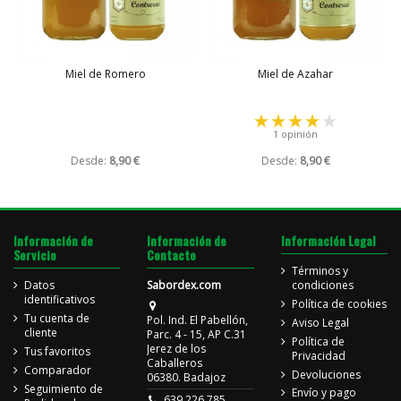
Miel de Romero
Miel de Azahar
1 opinión
Desde:
8,90 €
Desde:
8,90 €
Información de
Información de
Información Legal
Servicio
Contacto
Términos y
Datos
Sabordex.com
condiciones
identificativos
Política de cookies
Tu cuenta de
Pol. Ind. El Pabellón,
Aviso Legal
cliente
Parc. 4 - 15, AP C.31
Política de
Jerez de los
Tus favoritos
Privacidad
Caballeros
Comparador
Devoluciones
06380. Badajoz
Seguimiento de
Envío y pago
639 226 785