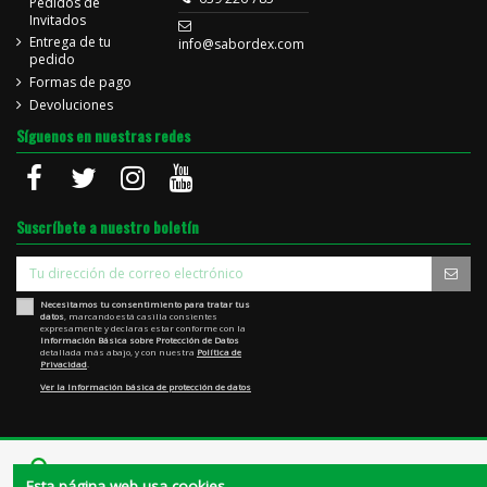
Pedidos de
Invitados
Entrega de tu
info@sabordex.com
pedido
Formas de pago
Devoluciones
Síguenos en nuestras redes
Suscríbete a nuestro boletín
Necesitamos tu consentimiento para tratar tus
datos
, marcando está casilla consientes
expresamente y declaras estar conforme con la
Información Básica sobre Protección de Datos
detallada más abajo, y con nuestra
Política de
Privacidad
.
Ver la Información básica de protección de datos
Esta página web usa cookies