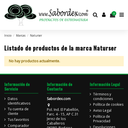
0
Inicio
Marcas
Naturser
Listado de productos de la marca Naturser
No hay productos actualmente.
Información de
Información de
Información Legal
Servicio
Contacto
Términos y
Datos
Sabordex.com
condiciones
identificativos
Política de cookies
Tu cuenta de
Pol. Ind. El Pabellón,
Aviso Legal
cliente
Parc. 4 - 15, AP C.31
Política de
Jerez de los
Tus favoritos
Privacidad
Caballeros
Comparador
Devoluciones
06380. Badajoz