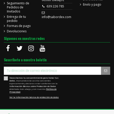
Seguimiento de
Envío y pago
639 226 785
Pedidos de
Invitados
Entrega de tu
info@sabordex.com
pedido
Formas de pago
Devoluciones
Síguenos en nuestras redes
Suscríbete a nuestro boletín
Necesitamos tu consentimiento para tratar tus
datos
, marcando está casilla consientes
expresamente y declaras estar conforme con la
Información Básica sobre Protección de Datos
detallada más abajo, y con nuestra
Política de
Privacidad
.
Ver la Información básica de protección de datos