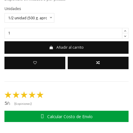
Unidades
Añadir al carrito
5/
(
)
5
6 opiniones
Calcular Costo de Envío