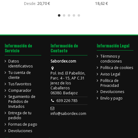
Desde:
20,70 €
18,62 €
Información de
Información de
Información Legal
Servicio
Contacto
Términos y
Datos
Sabordex.com
condiciones
identificativos
Política de cookies
Tu cuenta de
Pol. Ind. El Pabellón,
Aviso Legal
cliente
Parc. 4 - 15, AP C.31
Política de
Jerez de los
Tus favoritos
Privacidad
Caballeros
Comparador
Devoluciones
06380. Badajoz
Seguimiento de
Envío y pago
639 226 785
Pedidos de
Invitados
Entrega de tu
info@sabordex.com
pedido
Formas de pago
Devoluciones