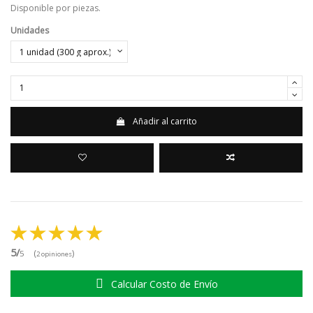
Disponible por piezas.
Unidades
Añadir al carrito
5/
(
)
5
2 opiniones
Calcular Costo de Envío