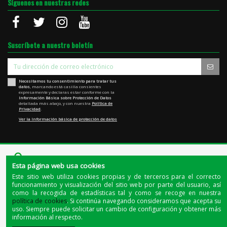
Síguenos en nuestras redes
Suscríbete a nuestro boletín
Necesitamos tu consentimiento para tratar tus
datos
, marcando está casilla consientes
expresamente y declaras estar conforme con la
Información Básica sobre Protección de Datos
detallada más abajo, y con nuestra
Política de
Privacidad
.
Ver la Información básica de protección de datos
Esta página web usa cookies
Este sitio web utiliza cookies propias y de terceros para el correcto
funcionamiento y visualización del sitio web por parte del usuario, así
como la recogida de estadísticas tal y como se recoge en nuestra
Quienes somos
|
La tienda de Jerez
|
El blog del cerdo ibérico
política de cookies
. Si continúa navegando consideramos que acepta su
uso. Siempre puede solicitar un cambio de configuración y obtener más
© 2020 - Todos los derechos reservados |
INDUSTRIAS CARNICAS EL BELLOTERO, S.A.U.
| NIF:
información al respecto.
A06112718