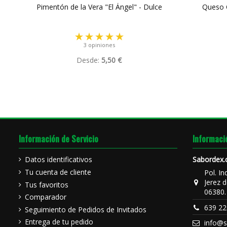
Pimentón de la Vera "El Ángel" - Dulce
Queso C
3 opiniones
Desde:
5,50 €
Información de Servicio
Informaci
Datos identificativos
Sabordex
Tu cuenta de cliente
Pol. In
Jerez d
Tus favoritos
06380.
Comparador
639 22
Seguimiento de Pedidos de Invitados
Entrega de tu pedido
info@