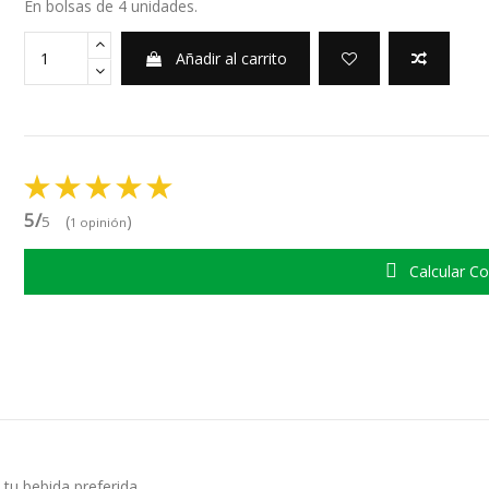
En bolsas de 4 unidades.
Añadir al carrito
5/
(
)
5
1 opinión
Calcular Co
u bebida preferida.