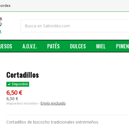
abordex
UESOS
A.O.V.E.
PATÉS
DULCES
MIEL
PIME
Cortadillos
Disponible
6,50 €
6,50 €
Envío excluido
Impuestos incluidos
Cortadillos de bizcocho tradicionales extremeños.