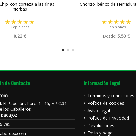
hipi con corteza a las finas
Chorizo Ibérico de Herradur
hierbas
2 opiniones
9 opiniones
8,22 €
Desde:
5,50 €
ón de Contacto
Información Legal
.com
Términos y condiciones
Política de cookies
d. El Pabellón, Parc. 4 - 15, AP C.31
e los Caballeros
Aviso Legal
 Badajoz
Política de Privacidad
6 785
Devoluciones
Envío y pago
sabordex.com