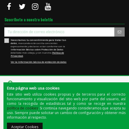
Suscríbete a nuestro boletín
Necesitamos tu consentimiento para tratar tus
datos
, marcando está casilla consientes
expresamente y declaras estar conforme con la
Información Básica sobre Protección de Datos
detallada más abajo, y con nuestra
Política de
Privacidad
.
Ver la Información básica de protección de datos
Esta página web usa cookies
Este sitio web utiliza cookies propias y de terceros para el correcto
funcionamiento y visualización del sitio web por parte del usuario, así
como la recogida de estadísticas tal y como se recoge en nuestra
Quienes somos
|
La tienda de Jerez
|
El blog del cerdo ibérico
política de cookies
. Si continúa navegando consideramos que acepta su
uso. Siempre puede solicitar un cambio de configuración y obtener más
© 2020 - Todos los derechos reservados |
INDUSTRIAS CARNICAS EL BELLOTERO, S.A.U.
| NIF:
información al respecto.
A06112718
Aceptar Cookies