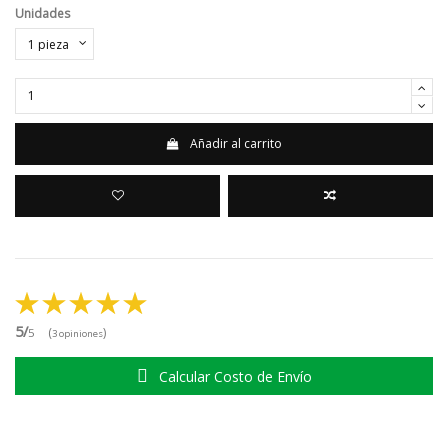
Unidades
Añadir al carrito
5/
(
)
5
3 opiniones
Calcular Costo de Envío