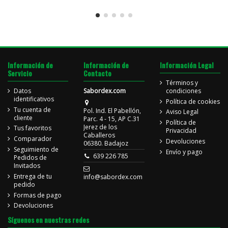
Información de
Información de
Información Legal
Servicio
Contacto
Términos y
Datos
Sabordex.com
condiciones
identificativos
Política de cookies
Tu cuenta de
Pol. Ind. El Pabellón,
Aviso Legal
cliente
Parc. 4 - 15, AP C.31
Política de
Jerez de los
Tus favoritos
Privacidad
Caballeros
Comparador
Devoluciones
06380. Badajoz
Seguimiento de
Envío y pago
639 226 785
Pedidos de
Invitados
Entrega de tu
info@sabordex.com
pedido
Formas de pago
Devoluciones
Síguenos en nuestras redes