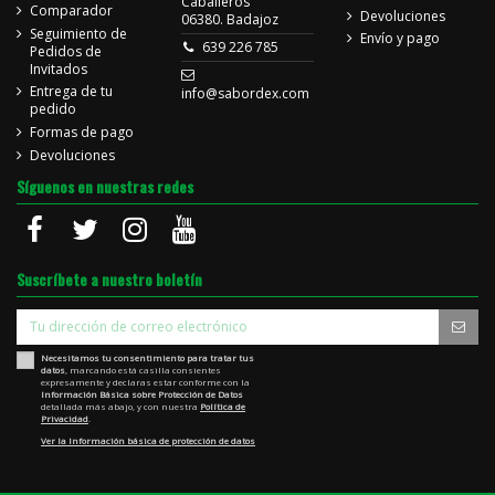
Caballeros
Comparador
Devoluciones
06380. Badajoz
Seguimiento de
Envío y pago
639 226 785
Pedidos de
Invitados
Entrega de tu
info@sabordex.com
pedido
Formas de pago
Devoluciones
Síguenos en nuestras redes
Suscríbete a nuestro boletín
Necesitamos tu consentimiento para tratar tus
datos
, marcando está casilla consientes
expresamente y declaras estar conforme con la
Información Básica sobre Protección de Datos
detallada más abajo, y con nuestra
Política de
Privacidad
.
Ver la Información básica de protección de datos