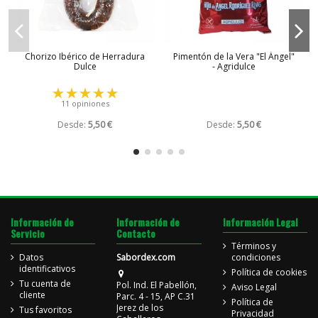
Chorizo Ibérico de Herradura
Pimentón de la Vera "El Ángel"
Dulce
- Agridulce
11 opiniones
Desde:
5,50 €
Desde:
5,50 €
Información de
Información de
Información Legal
Servicio
Contacto
Términos y
Datos
Sabordex.com
condiciones
identificativos
Política de cookies
Tu cuenta de
Pol. Ind. El Pabellón,
Aviso Legal
cliente
Parc. 4 - 15, AP C.31
Política de
Jerez de los
Tus favoritos
Privacidad