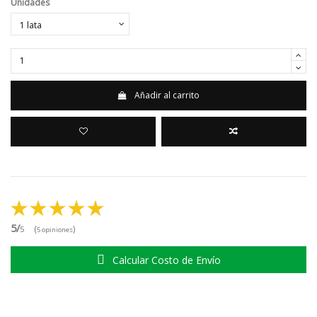
Unidades
Añadir al carrito
5/
(
)
5
5 opiniones
Calcular Costo de Envío