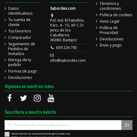
Términos y
Datos
Sabordex.com
condiciones
identificativos
Política de cookies
Tu cuenta de
Pol. Ind. El Pabellón,
Aviso Legal
cliente
Parc. 4 - 15, AP C.31
Política de
Jerez de los
Tus favoritos
Privacidad
Caballeros
Comparador
Devoluciones
06380. Badajoz
Seguimiento de
Envío y pago
639 226 785
Pedidos de
Invitados
Entrega de tu
info@sabordex.com
pedido
Formas de pago
Devoluciones
Síguenos en nuestras redes
Suscríbete a nuestro boletín
Necesitamos tu consentimiento para tratar tus
datos
, marcando está casilla consientes