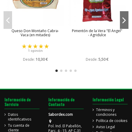
Queso Don Montaño Cabra-
Pimentón de la Vera "El Ángel"
Vaca (en mitades)
- Agridulce
1 opinión
Desde:
10,30 €
Desde:
5,50 €
Información de
Información de
Información Legal
Servicio
Contacto
Términos y
Datos
Sabordex.com
condiciones
identificativos
Política de cookies
Tu cuenta de
Pol. Ind. El Pabellón,
Aviso Legal
cliente
Parc. 4 - 15, AP C.31