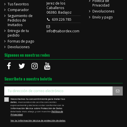
Política de
Jerez de los
Tus favoritos
Privacidad
Caballeros
Comparador
Devoluciones
06380. Badajoz
Seguimiento de
Envío y pago
639 226 785
Pedidos de
Invitados
Entrega de tu
info@sabordex.com
pedido
Formas de pago
Devoluciones
Síguenos en nuestras redes
Suscríbete a nuestro boletín
Necesitamos tu consentimiento para tratar tus
datos
, marcando está casilla consientes
expresamente y declaras estar conforme con la
Información Básica sobre Protección de Datos
detallada más abajo, y con nuestra
Política de
Privacidad
.
Ver la Información básica de protección de datos