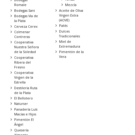
Romale
Mezcla
Bodegas Sani
Aceite de Oliva
Virgen Extra
Bodegas Vía de
(AOVE)
la Plata
Patés
Cerveza Cerex
Dulces
Colmenar
Tradicionales
Contreras
Miel de
Cooperativa
Extremadura
Nuestra Señora
de la Soledad
Pimentón de la
Vera
Cooperativa
Ribera del
Fresno
Cooperativa
Virgen de la
Estrella
Destilería Ruta
de la Plata
El Bellotero
Naturser
Panadería Luís
Macías e Hijos
Pimentón El
Ángel
Quesería
Almonte