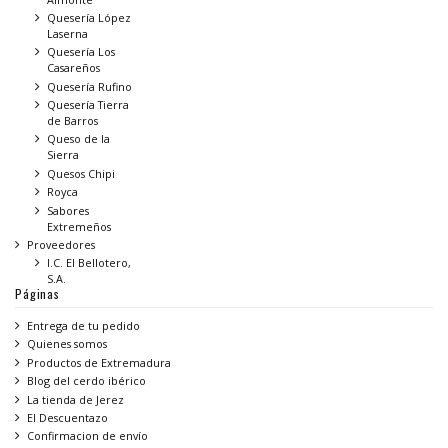
Quesería López
Laserna
Quesería Los
Casareños
Quesería Rufino
Quesería Tierra
de Barros
Queso de la
Sierra
Quesos Chipi
Royca
Sabores
Extremeños
Proveedores
I.C. El Bellotero,
S.A.
Páginas
Entrega de tu pedido
Quienes somos
Productos de Extremadura
Blog del cerdo ibérico
La tienda de Jerez
El Descuentazo
Confirmacion de envío