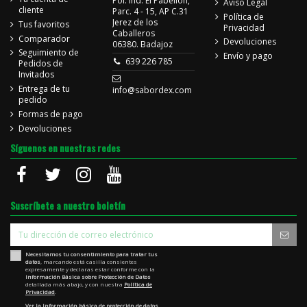
Pol. Ind. El Pabellón,
Aviso Legal
cliente
Parc. 4 - 15, AP C.31
Política de
Jerez de los
Tus favoritos
Privacidad
Caballeros
Comparador
Devoluciones
06380. Badajoz
Seguimiento de
Envío y pago
639 226 785
Pedidos de
Invitados
Entrega de tu
info@sabordex.com
pedido
Formas de pago
Devoluciones
Síguenos en nuestras redes
Suscríbete a nuestro boletín
Necesitamos tu consentimiento para tratar tus
datos
, marcando está casilla consientes
expresamente y declaras estar conforme con la
Información Básica sobre Protección de Datos
detallada más abajo, y con nuestra
Política de
Privacidad
.
Ver la Información básica de protección de datos