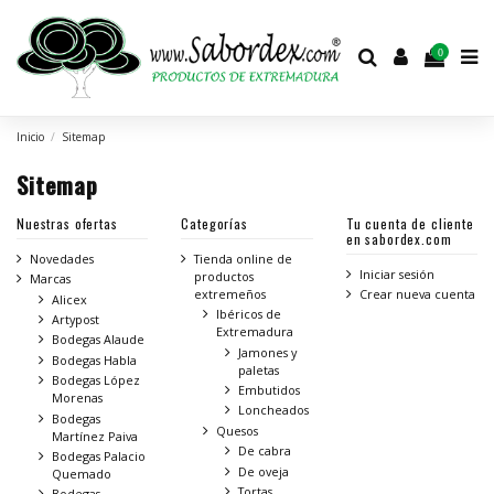
0
Inicio
Sitemap
Sitemap
Nuestras ofertas
Categorías
Tu cuenta de cliente
en sabordex.com
Novedades
Tienda online de
Iniciar sesión
productos
Marcas
extremeños
Crear nueva cuenta
Alicex
Ibéricos de
Artypost
Extremadura
Bodegas Alaude
Jamones y
Bodegas Habla
paletas
Bodegas López
Embutidos
Morenas
Loncheados
Bodegas
Quesos
Martínez Paiva
De cabra
Bodegas Palacio
De oveja
Quemado
Tortas
Bodegas