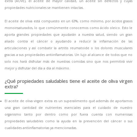
extra (AOVE), el aceite de mayor calidad, un aceite sin defectos y cuyas
propiedades nutricionales se mantienen intactas.
El aceite de oliva está compuesto en un 63%, como mínimo, por ácidos grasos
monoinsaturados, lo que comúnmente conocemos como ácido oleico. Esto le
aporta grandes propiedades que ayudarán a nuestra salud, siendo un gran
aliado contra el cáncer o ayudando a reducir la inflamación de las
articulaciones y así combatir la artritis reumatoide o los dolores musculares
gracias a sus propiedades antiinflamatorias. Un lujo al alcance de todos que no
solo nos hará disfrutar más de nuestras comidas sino que nos permitirá vivir
mejor y disfrutar del día a día al máximo.
¿Qué propiedades saludables tiene el aceite de oliva virgen
extra?
El aceite de oliva virgen extra es un superalimento qué además de aportarnos
una gran cantidad de nutrientes esenciales para el cuidado de nuestro
organismo tanto por dentro como por fuera cuenta con numerosas
propiedades saludables como la ayuda en la prevención del cáncer o sus
cualidades antiinflamatorias ya mencionadas.