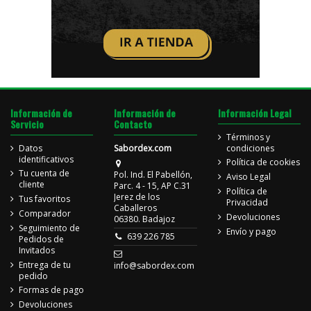
Información de
Información de
Información Legal
Servicio
Contacto
Términos y
Datos
Sabordex.com
condiciones
identificativos
Política de cookies
Tu cuenta de
Pol. Ind. El Pabellón,
Aviso Legal
cliente
Parc. 4 - 15, AP C.31
Política de
Jerez de los
Tus favoritos
Privacidad
Caballeros
Comparador
Devoluciones
06380. Badajoz
Seguimiento de
Envío y pago
639 226 785
Pedidos de
Invitados
Entrega de tu
info@sabordex.com
pedido
Formas de pago
Devoluciones