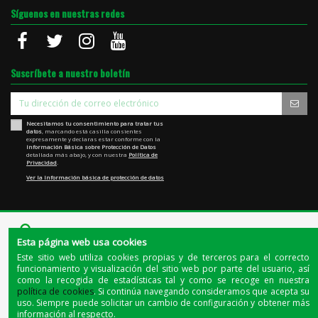
Síguenos en nuestras redes
Suscríbete a nuestro boletín
Necesitamos tu consentimiento para tratar tus
datos
, marcando está casilla consientes
expresamente y declaras estar conforme con la
Información Básica sobre Protección de Datos
detallada más abajo, y con nuestra
Política de
Privacidad
.
Ver la Información básica de protección de datos
Esta página web usa cookies
Este sitio web utiliza cookies propias y de terceros para el correcto
funcionamiento y visualización del sitio web por parte del usuario, así
como la recogida de estadísticas tal y como se recoge en nuestra
Quienes somos
|
La tienda de Jerez
|
El blog del cerdo ibérico
política de cookies
. Si continúa navegando consideramos que acepta su
uso. Siempre puede solicitar un cambio de configuración y obtener más
© 2020 - Todos los derechos reservados |
INDUSTRIAS CARNICAS EL BELLOTERO, S.A.U.
| NIF:
información al respecto.
A06112718