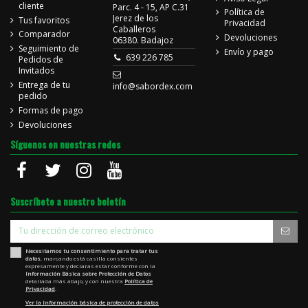
cliente
Parc. 4 - 15, AP C.31
Política de
Jerez de los
Tus favoritos
Privacidad
Caballeros
Comparador
Devoluciones
06380. Badajoz
Seguimiento de
Envío y pago
639 226 785
Pedidos de
Invitados
Entrega de tu
info@sabordex.com
pedido
Formas de pago
Devoluciones
Síguenos en nuestras redes
Suscríbete a nuestro boletín
Necesitamos tu consentimiento para tratar tus
datos
, marcando está casilla consientes
expresamente y declaras estar conforme con la
Información Básica sobre Protección de Datos
detallada más abajo, y con nuestra
Política de
Privacidad
.
Ver la Información básica de protección de datos